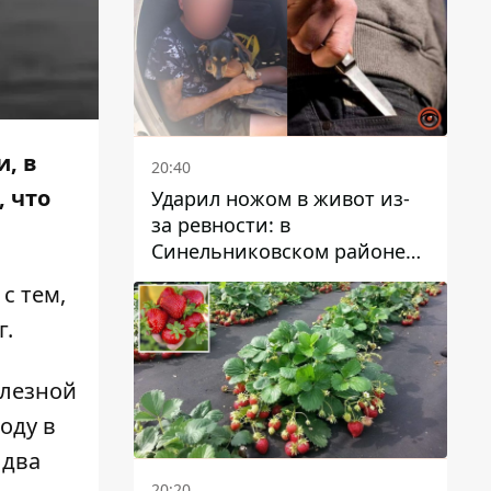
, в
20:40
, что
Ударил ножом в живот из-
за ревности: в
Синельниковском районе
задержали 49-летнего
с тем,
мужчину за убийство
г.
елезной
году в
 два
20:20