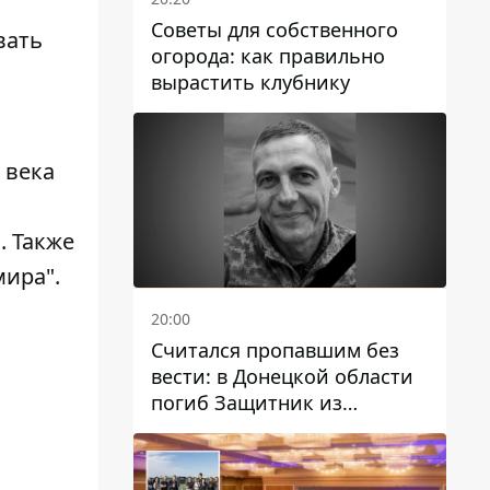
Советы для собственного
вать
огорода: как правильно
вырастить клубнику
 века
. Также
мира".
20:00
Считался пропавшим без
вести: в Донецкой области
погиб Защитник из
Каменского Антон
Красовский