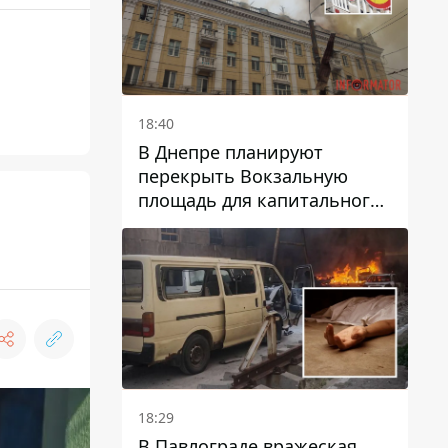
18:40
В Днепре планируют
перекрыть Вокзальную
площадь для капитального
ремонта дома, в который
попала вражеская ракета:
какие сроки
18:29
В Павлограде вражеская