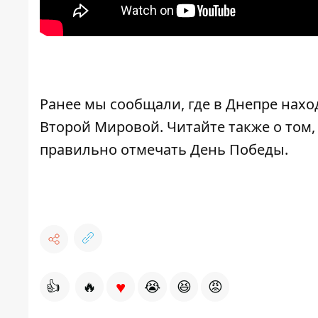
Ранее мы сообщали,
где в Днепре нах
Второй Мировой
. Читайте также о том
правильно отмечать День Победы
.
♥
👍
🔥
😭
😆
😡