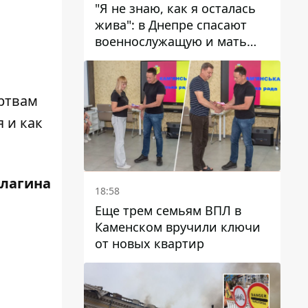
"Я не знаю, как я осталась
жива": в Днепре спасают
военнослужащую и мать
четверых детей, которую
ранил КАБ
ртвам
 и как
Елагина
18:58
Еще трем семьям ВПЛ в
Каменском вручили ключи
от новых квартир