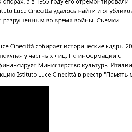
 опорах, а в 1955 году его отремонтировали
tuto Luce Cinecittà удалось найти и опублико
ит разрушенным во время войны. Съемки
Luce Cinecittà собирает исторические кадры 20
покупая у частных лиц. По информации с
 финансирует Министерство культуры Италии
ю Istituto Luce Cinecittà в реестр "Память 