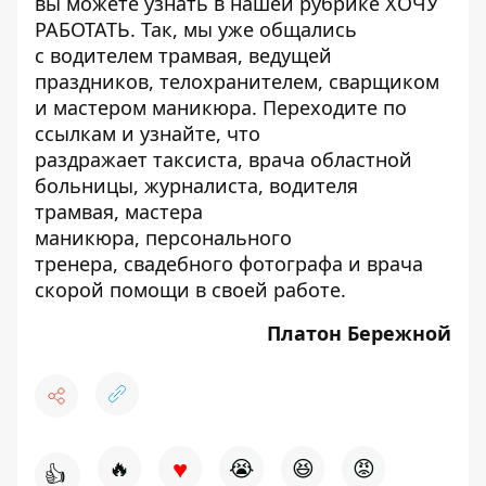
вы можете узнать в нашей рубрике
ХОЧУ
РАБОТАТЬ
. Так, мы уже общались
с
водителем трамвая
,
ведущей
праздников
,
телохранителем
,
сварщиком
и
мастером маникюра
. Переходите по
ссылкам и узнайте, что
раздражает
таксиста
,
врача областной
больницы
,
журналиста
,
водителя
трамвая
,
мастера
маникюра
,
персонального
тренера
,
свадебного фотографа
и
врача
скорой помощи
в своей работе.
Платон Бережной
♥
🔥
😭
😆
😡
👍