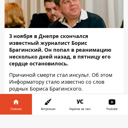
3
ноября в Днепре скончался
известный журналист Борис
Брагинский. Он попал в реанимацию
несколько дней назад, в пятницу его
сердце остановилось.
Причиной смерти стал инсульт. Об этом
Информатору
стало известно со слов
родных Бориса Брагинского.
"Друзья моего папочки, помолитесь за его
душу. Он сейчас в реанимации в
Главная
Актуально
Україна на часі
Youtube
Мечникова, пока сердце бьется, но все
остальное уже спит. У него случился
Информатор в
Скачать
инсульт, и на жизнь нет ни единого
телефоне
👉