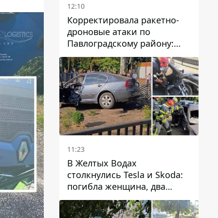
12:10
Корректировала ракетно-
дроновые атаки по
Павлоградскому району:
задержали вражескую
агентку
11:23
В Желтых Водах
столкнулись Tesla и Skoda:
погибла женщина, два
человека пострадали