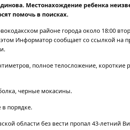
Юдинова. Местонахождение ребенка неизв
осят помочь в поисках.
овокодакском районе города около 18:00 вто
Об этом Информатор сообщает со ссылкой на
п
ти
.
 сантиметров, полное телосложение, короткие 
болка, черные мокасины.
е в порядке.
вской области
без вести пропал 43-летний В