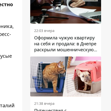
естно
рника,
22:03 вчера
ресс-
Оформила чужую квартиру
на себя и продала: в Днепре
раскрыли мошенническую
схему с недвижимостью
русые
21:38 вчера
италий
Путешествия с