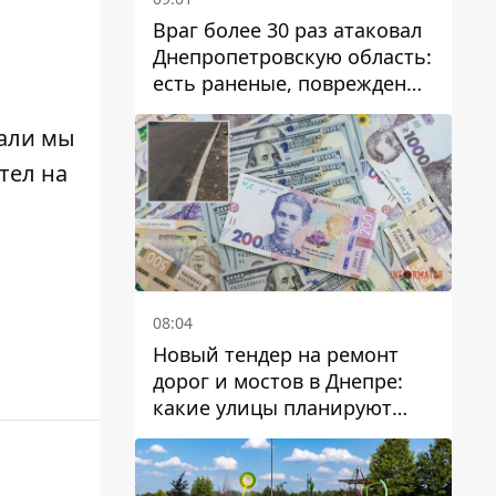
Враг более 30 раз атаковал
Днепропетровскую область:
есть раненые, повреждены
лицей, дома и предприятия
вали мы
тел на
08:04
Новый тендер на ремонт
дорог и мостов в Днепре:
какие улицы планируют
обновить и сколько
десятков миллионов гривен
на это хотят потратить