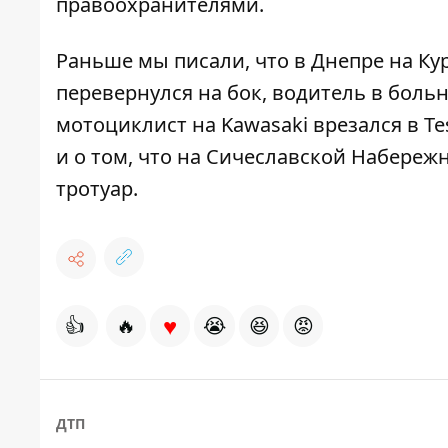
правоохранителями.
Раньше мы писали, что в Днепре на К
перевернулся на бок
, водитель в боль
мотоциклист на Kawasaki врезался в Te
и о том, что на Сичеславской Набере
тротуар
.
♥
👍
🔥
😭
😆
😡
ДТП