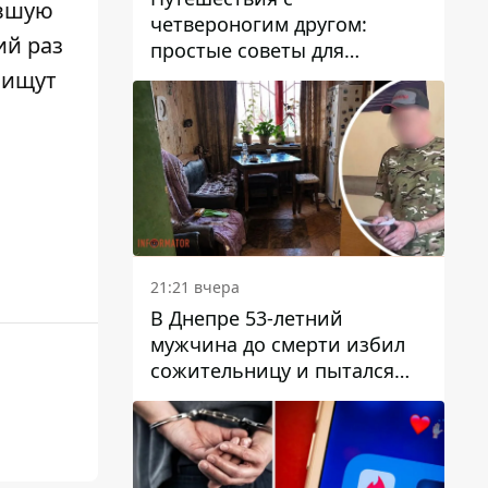
вшую
четвероногим другом:
ий раз
простые советы для
поездок с животными
и
ищут
21:21 вчера
В Днепре 53-летний
мужчина до смерти избил
сожительницу и пытался
скрыть преступление:
детали