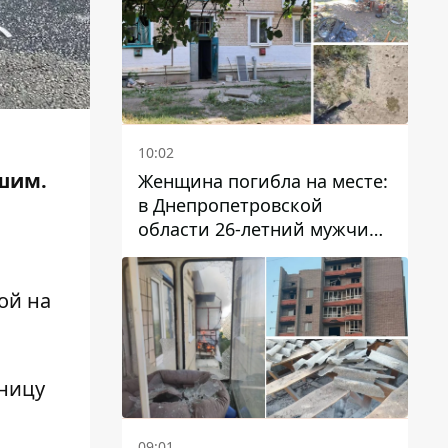
10:02
вшим.
Женщина погибла на месте:
в Днепропетровской
области 26-летний мужчина
избил трех человек
металлическим предметом
ой на
ьницу
09:01