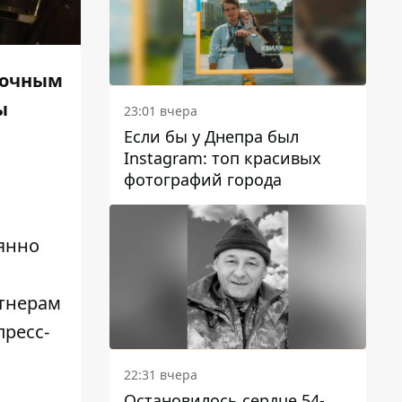
мочным
ы
23:01 вчера
Если бы у Днепра был
Instagram: топ красивых
фотографий города
оянно
ртнерам
ресс-
22:31 вчера
Остановилось сердце 54-