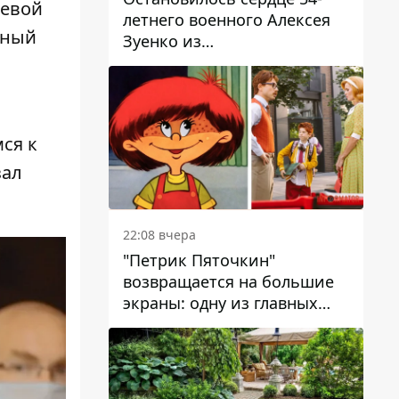
ьевой
летнего военного Алексея
ьный
Зуенко из
Днепропетровской области
ся к
зал
22:08 вчера
"Петрик Пяточкин"
возвращается на большие
экраны: одну из главных
ролей сыграет 9-летний
днепрянин Александр
Войтеховский