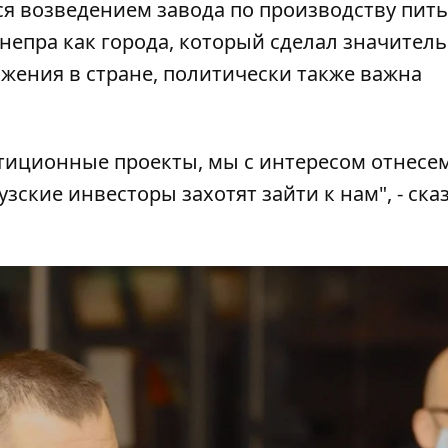
ся возведением завода по производству пит
Днепра как города, который сделал значител
ижения в стране, политически также важна
стиционные проекты, мы с интересом отнесем
зские инвесторы захотят зайти к нам", - ска