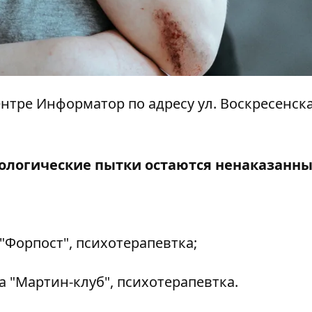
ентре Информатор по адресу ул. Воскресенская
хологические пытки остаются ненаказанн
"Форпост", психотерапевтка;
 "Мартин-клуб", психотерапевтка.