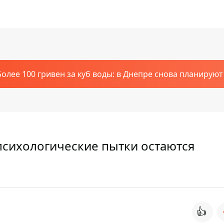
Более 100 гривен за куб воды: в Днепре снова планирую
психологические пытки остаются
👍