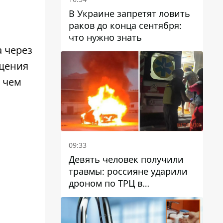
В Украине запретят ловить
раков до конца сентября:
что нужно знать
 через
ещения
 чем
09:33
Девять человек получили
травмы: россияне ударили
дроном по ТРЦ в
Павлограде, будет ли
работать заведение в
дальнейшем