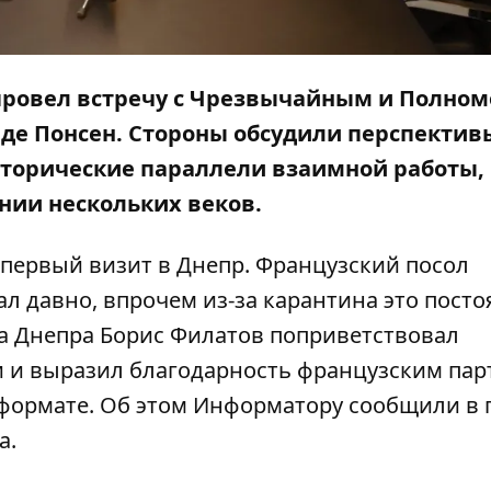
 провел встречу с Чрезвычайным и Полно
де Понсен. Стороны обсудили перспектив
сторические параллели взаимной работы,
нии нескольких веков.
- первый визит в Днепр. Французский посол
л давно, впрочем из-за карантина это пост
ва Днепра Борис Филатов поприветствовал
и и выразил благодарность французским па
формате. Об этом
Информатору
сообщили в п
а.