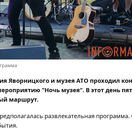
ограмма
трия Яворницкого и музея АТО проходил ко
мероприятию "Ночь музея".
В этот день пя
ый маршрут.
предполагалась развлекательная программа.
бытия.