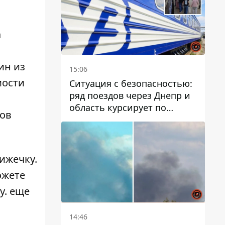
а
ин из
15:06
мости
Ситуация с безопасностью:
ряд поездов через Днепр и
область курсирует по
ков
измененному маршруту, а
часть пути заменили
автобусами и электричками
нижечку
.
ожете
у. еще
14:46