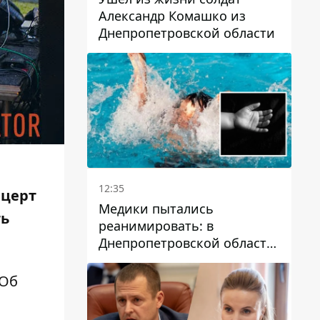
Александр Комашко из
Днепропетровской области
12:35
нцерт
Медики пытались
ть
реанимировать: в
Днепропетровской области
двухлетний мальчик утонул
в бассейне
 Об