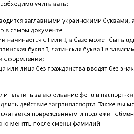
необходимо учитывать:
водится заглавными украинскими буквами, 
но в самом документе;
и начинается с I или I, в базе может быть од
раинская буква I, латинская буква I в зависи
ри оформлении;
а или лица без гражданства вводят без зна
ли платить за
вклеивание фото в паспорт-к
родлить
действие загранпаспорта
. Также вы м
 считается поврежденным
и подлежит обмен
жно менять после смены фамилий
.