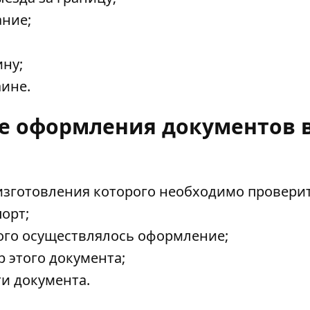
ание;
ну;
ине.
ие оформления документов 
изготовления которого необходимо проверит
порт;
рого осуществлялось оформление;
р этого документа;
и документа.