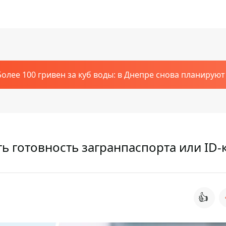
Более 100 гривен за куб воды: в Днепре снова планирую
ть готовность загранпаспорта или ID-
👍