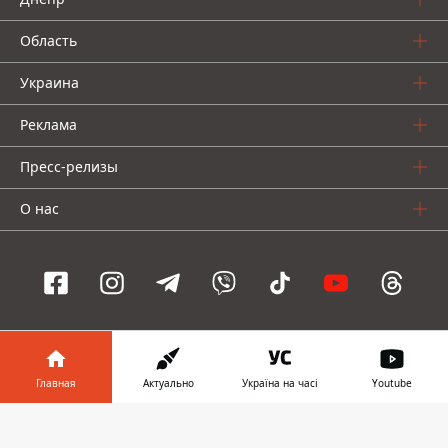
Область
Украина
Реклама
Пресс-релизы
О нас
Информатор проекты
Главная
Актуально
Україна на часі
Youtube
Информатор
Информатор
Информатор
Украина
Киев
Авто
Информатор в
Скачать