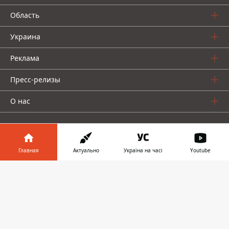
Область
Украина
Реклама
Пресс-релизы
О нас
Главная
Актуально
Україна на часі
Youtube
Информатор в
Информатор проекты
Скачать
телефоне
👉
Информатор
Информатор
Информатор
Украина
Киев
Авто