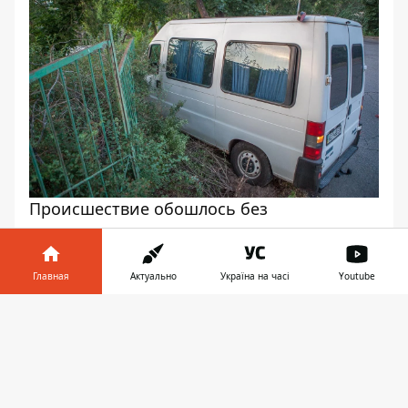
Происшествие обошлось без
пострадавших
Главная
Актуально
Україна на часі
Youtube
Информатор в
Скачать
телефоне
👉