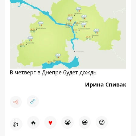
В четверг в Днепре будет дождь
Ирина Спивак
♥
🔥
😭
😆
😡
👍