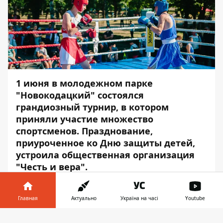
1 июня в молодежном парке
"Новокодацкий" состоялся
грандиозный турнир, в котором
приняли участие множество
спортсменов. Празднование,
приуроченное ко Дню защиты детей,
устроила общественная организация
"Честь и вера".
Чтобы поддержать молодых людей, на
праздник пригласили известных
Главная
Актуально
Україна на часі
Youtube
спортсменов. Среди них — боксер-
Информатор в
профессионал Андрей Руденко,