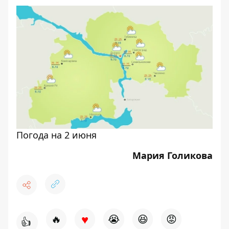
Погода на 2 июня
Мария Голикова
♥
🔥
😭
😆
😡
👍