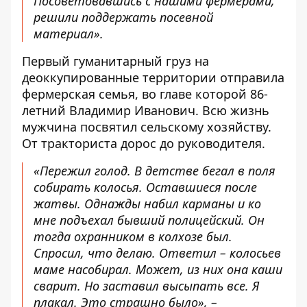
Посоветовавшись с нашими фермерами,
решили поддержать посевной
материал».
Первый гуманитарный груз на
деоккупированные территории отправила
фермерская семья, во главе которой 86-
летний Владимир Иванович. Всю жизнь
мужчина посвятил сельскому хозяйству.
От тракториста дорос до руководителя.
«Пережил голод. В детстве бегал в поля
собирать колосья. Оставшиеся после
жатвы. Однажды набил карманы и ко
мне подъехал бывший полицейский. Он
тогда охранником в колхозе был.
Спросил, что делаю. Ответил – колосьев
маме насобирал. Может, из них она каши
сварит. Но заставил высыпать все. Я
плакал. Это страшно было», –