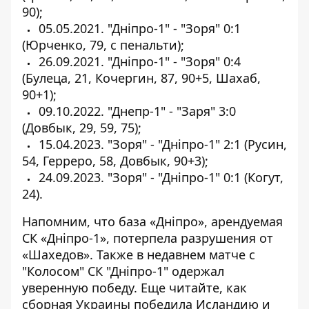
90);
05.05.2021. "Дніпро-1" - "Зоря" 0:1
(Юрченко, 79, с пенальти);
26.09.2021. "Дніпро-1" - "Зоря" 0:4
(Булеца, 21, Кочергин, 87, 90+5, Шахаб,
90+1);
09.10.2022. "Днепр-1" - "Заря" 3:0
(Довбык, 29, 59, 75);
15.04.2023. "Зоря" - "Дніпро-1" 2:1 (Русин,
54, Герреро, 58, Довбык, 90+3);
24.09.2023. "Зоря" - "Дніпро-1" 0:1 (Когут,
24).
Напомним, что база «Дніпро», арендуемая
СК «Дніпро-1»,
потерпела разрушения от
«Шахедов»
. Также в недавнем матче с
"Колосом" СК "Дніпро-1"
одержал
уверенную победу
. Еще читайте, как
сборная Украины победила Исландию
и