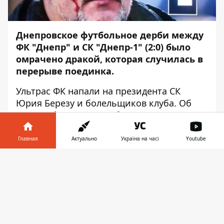
Днепровское футбольное дерби между
ФК "Днепр" и СК "Днепр-1" (2:0) было
омрачено дракой, которая случилась в
перерыве поединка.
Ультрас ФК напали на президента СК
Юрия Березу и болельщиков клуба. Об
этом
Информатор
сообщает с места
событий.
Главная
Актуально
Україна на часі
Youtube
Все началось с того, что во время матча
ультрас ФК вывесили на стадионе "Днепр-
Информатор в
Скачать
Арена" баннер следующего содержания:
телефоне
👉
"Мы сломаем вам Березу и развалим ваш
"Причал". "Причал" - это неофициальный
сайт клуба, который информационно
поддерживает как ФК, так и СК.