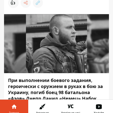
👍
При выполнении боевого задания,
героически с оружием в руках в бою за
Украину, погиб боец 98 батальона
«Азов» Днепр Данил «Немец» Набок.
Об этом сообщает
Информатор
, ссылаясь
Главная
Актуально
Україна на часі
Youtube