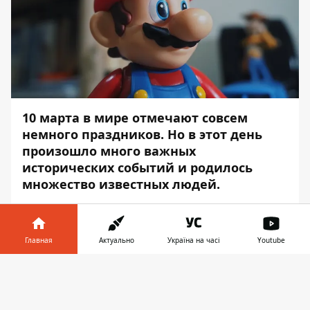
10 марта в мире отмечают совсем
немного праздников. Но в этот день
произошло много важных
исторических событий и родилось
множество известных людей.
К примеру, в этот день 146 лет назад
Александр Белл осуществил первый
Главная
Актуально
Україна на часі
Youtube
телефонный звонок, 81 год назад родился
актер Чак Норрис, а 44 года назад
Информатор в
Скачать
астрономы открыли кольца Урана.
телефоне
👉
Информатор
расскажет вам о самых