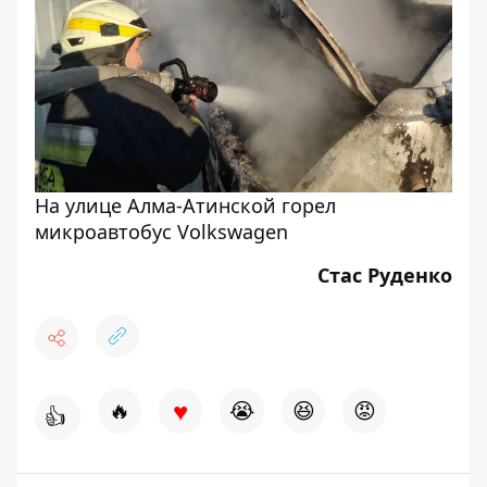
На улице Алма-Атинской горел
микроавтобус Volkswagen
Стас Руденко
♥
🔥
😭
😆
😡
👍