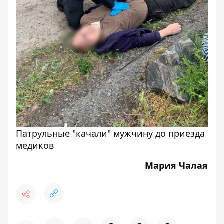
Патрульные "качали" мужчину до приезда
медиков
Мария Чалая