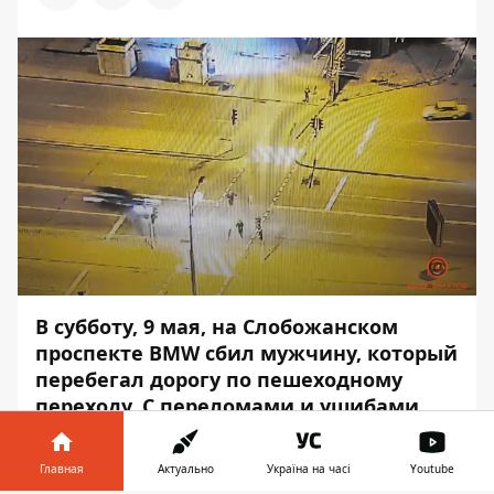
В субботу, 9 мая, на Слобожанском
проспекте BMW сбил мужчину, который
перебегал дорогу по пешеходному
переходу. С переломами и ушибами
пострадавшего с места аварии забрала
скорая помощь.
Главная
Актуально
Україна на часі
Youtube