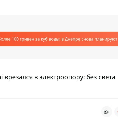
Более 100 гривен за куб воды: в Днепре снова планирую
i врезался в электроопору: без света
👍