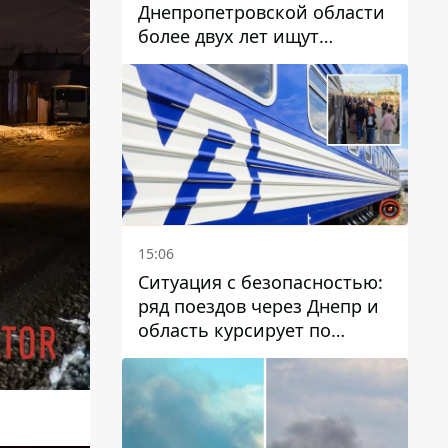
Днепропетровской области
более двух лет ищут
пропавшую женщину
15:06
Ситуация с безопасностью:
ряд поездов через Днепр и
область курсирует по
измененному маршруту, а
часть пути заменили
автобусами и электричками