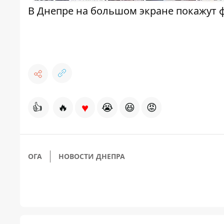
В Днепре на большом экране покажут 
♥
👍
🔥
😭
😆
😡
ОГА
НОВОСТИ ДНЕПРА