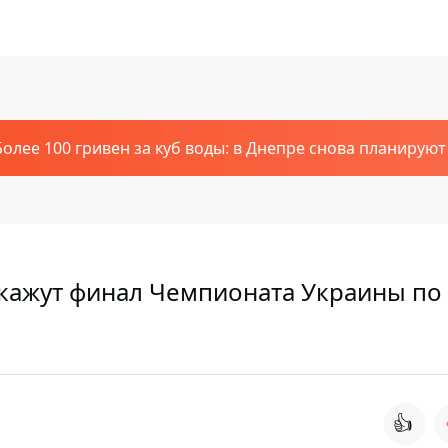
Более 100 гривен за куб воды: в Днепре снова планирую
кажут финал Чемпионата Украины по
👍