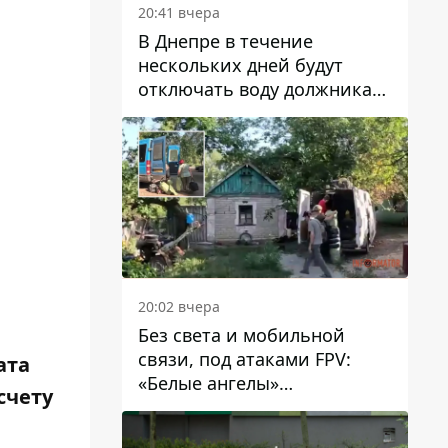
20:41 вчера
В Днепре в течение
нескольких дней будут
отключать воду должникам
в Самарском районе: адреса
20:02 вчера
Без света и мобильной
связи, под атаками FPV:
ата
«Белые ангелы»
счету
эвакуировали людей из
Межевой громады