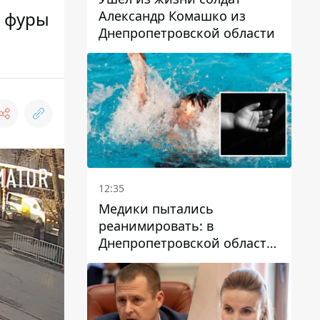
Александр Комашко из
о фуры
Днепропетровской области
12:35
Медики пытались
реанимировать: в
Днепропетровской области
двухлетний мальчик утонул
в бассейне