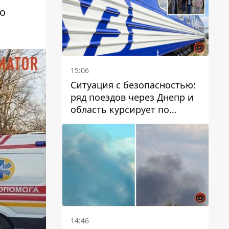
о
15:06
Ситуация с безопасностью:
ряд поездов через Днепр и
область курсирует по
измененному маршруту, а
часть пути заменили
автобусами и электричками
14:46