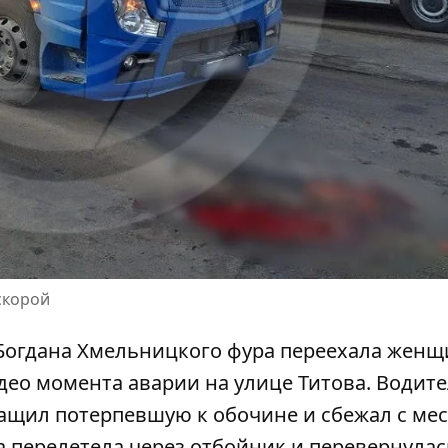
 скорой
Богдана Хмельницкого фура переехала женщ
део момента аварии на улице Титова. Водите
ащил потерпевшую к обочине
и сбежал с мес
 перелетела через отбойник
и перевернулас