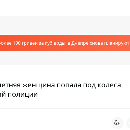
Более 100 гривен за куб воды: в Днепре снова планирую
летняя женщина попала под колеса
ий полиции
👍