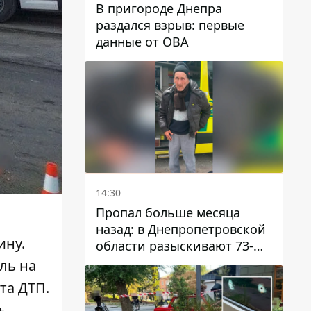
В пригороде Днепра
раздался взрыв: первые
данные от ОВА
14:30
Пропал больше месяца
назад: в Днепропетровской
ину
.
области разыскивают 73-
летнего мужчину
ль на
та ДТП.
ь.