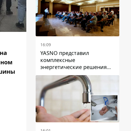
16:09
ана
YASNO представил
комплексные
нном
энергетические решения
ашины
для бизнеса в Днепре
16:01