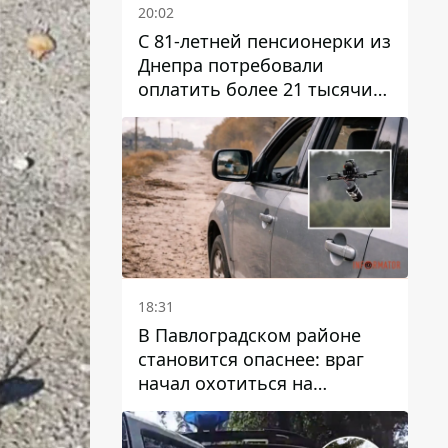
20:02
С 81-летней пенсионерки из
Днепра потребовали
оплатить более 21 тысячи
гривен за "вмешательство в
работу счетчика"
18:31
В Павлоградском районе
становится опаснее: враг
начал охотиться на
гражданский и военный
транспорт