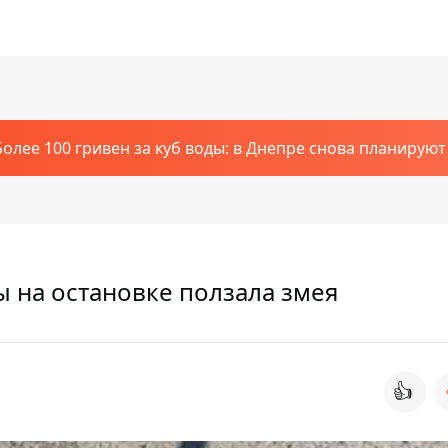
Более 100 гривен за куб воды: в Днепре снова планирую
 на остановке ползала змея
👍