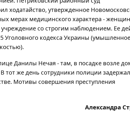
нией. Петриковский районный суд
рил ходатайство, утвержденное Новомосков
ных мерах медицинского характера - женщин
 учреждение со строгим наблюдением. Ее де
15 Уголовного кодекса Украины (умышленно
костью).
ице Данилы Нечая - там, в посадке возле до
. В тот же день сотрудники полиции задержа
стве
. Мотивы совершения преступления
Александра С