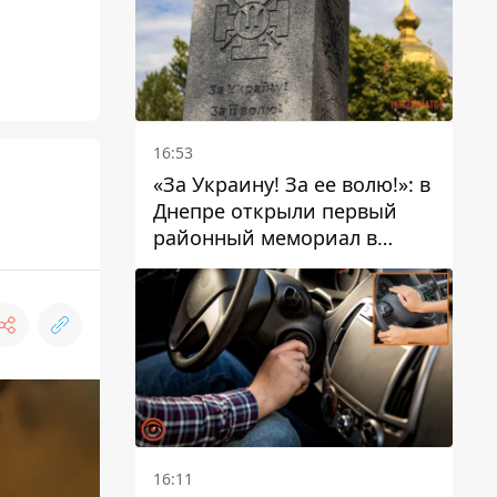
16:53
«За Украину! За ее волю!»: в
Днепре открыли первый
районный мемориал в
честь погибших
Защитников
16:11