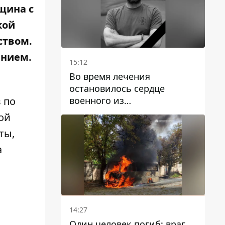
щина с
кой
ством.
ением.
15:12
Во время лечения
остановилось сердце
военного из
 по
Днепропетровской области
ой
Ростислава Лупашко
ты,
а
14:27
Один человек погиб: враг