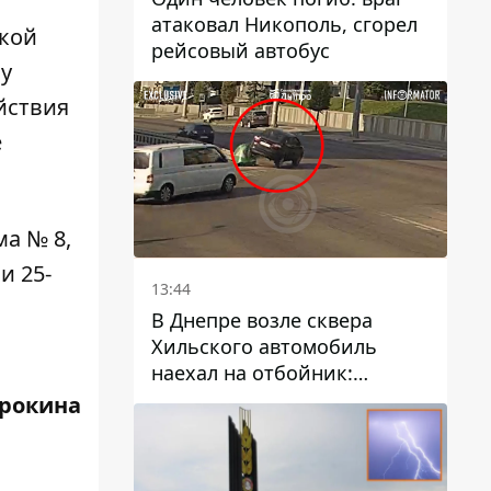
атаковал Никополь, сгорел
ской
рейсовый автобус
у
йствия
е
ма № 8,
ли
25-
13:44
В Днепре возле сквера
Хильского автомобиль
наехал на отбойник:
момент происшествия
трокина