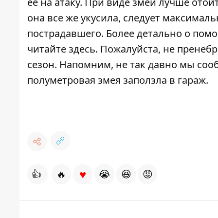
ее на атаку. При виде змеи лучше отой
она все же укусила, следует максимал
пострадавшего. Более детально о пом
читайте
здесь
. Пожалуйста, не пренеб
сезон. Напомним, не так давно мы соо
полуметровая змея заползла в гараж
.
♥
👍
🔥
😭
😆
😡