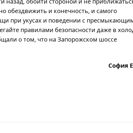
ти назад, обойти стороной и не приближаться
ьно обездвижить и конечность, и самого
ощи при укусах и поведении с пресмыкающи
регайте правилами безопасности даже в хол
бщали о том, что
на Запорожском шоссе
София 