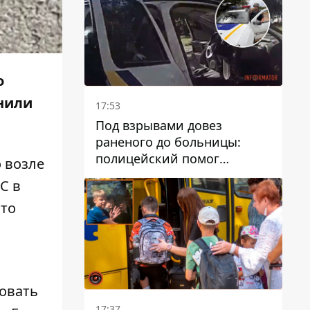
о
нили
17:53
Под взрывами довез
раненого до больницы:
полицейский помог
 возле
пострадавшему после атаки
С в
на Каменский район
что
ровать
17:37