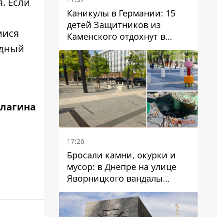
. Если
Каникулы в Германии: 15
детей Защитников из
мися
Каменского отдохнут в
Вуппертале
одный
Елагина
17:26
Бросали камни, окурки и
мусор: в Днепре на улице
Яворницкого вандалы
повредили питьевые
фонтаны