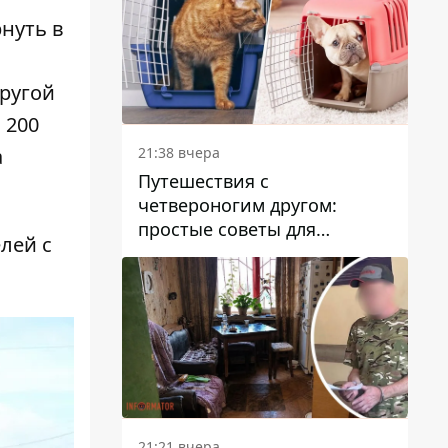
нуть в
другой
 200
21:38 вчера
а
Путешествия с
четвероногим другом:
простые советы для
елей с
поездок с животными
21:21 вчера