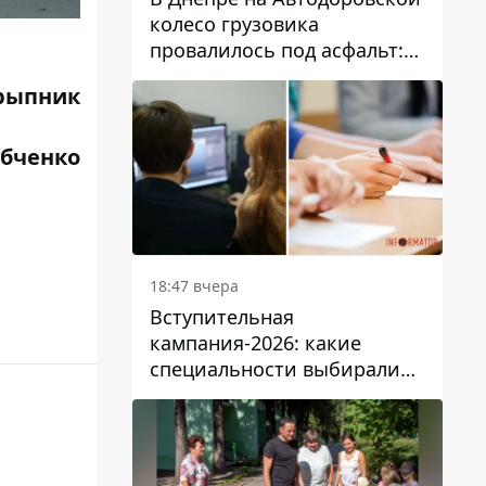
колесо грузовика
провалилось под асфальт:
движение заблокировано
крыпник
убченко
18:47 вчера
Вступительная
кампания-2026: какие
специальности выбирали
абитуриенты в Украине