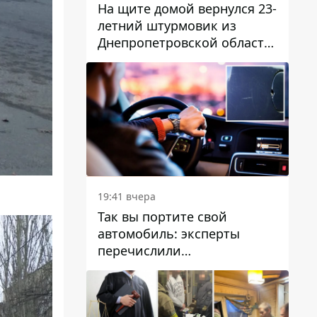
На щите домой вернулся 23-
летний штурмовик из
Днепропетровской области
Богдан Бескровный
19:41 вчера
Так вы портите свой
автомобиль: эксперты
перечислили
распространенные
привычки водителей,
которые на самом деле