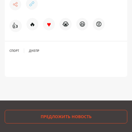
♥
🔥
😭
😆
😡
👍
СПОРТ
ДНЕПР
ПРЕДЛОЖИТЬ НОВОСТЬ