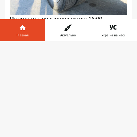
Инцидент произошел около 16:00,
напротив торгового центра Terra
Главная
Актуально
Україна на часі
Информатор в
Скачать
телефоне
👉
Водитель грузовика рассказал, что
проезжал через перекресток, когда груз
выпал из его авто