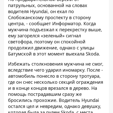
патрульных, основанной на словах
водителя Hyundai, он ехал по
Слобожанскому проспекту в сторону
центра, - сообщает
Информатор
. Когда
мужчина подъезжал к перекрестку выше,
ему загорелся «зеленый» сигнал
светофора, поэтому он спокойной
продолжил движение, однако с улицы
Батумской в этот момент выехала Skoda.
Избежать столкновения мужчина не смог,
вследствие чего ударил иномарку. После -
автомобиль понесло в сторону тротуара,
где он снес несколько секций ограждения
и в конце концов врезался в дерево. На
помощь пострадавшим сразу же
бросились прохожие. Водитель Hyundai
остался цел и невредим, однако девушку,
которая была за рулем Skoda, с места