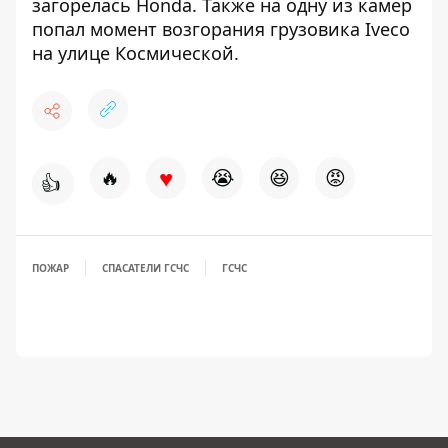
загорелась Honda
. Также на одну из камер
попал
момент возгорания грузовика Iveco
на улице Космической
.
♥
🔥
😭
😆
😡
👍
ПОЖАР
СПАСАТЕЛИ ГСЧС
ГСЧС