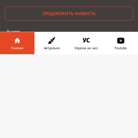
ПРЕДЛОЖИТЬ НОВОСТЬ
Днепр
Область
Главная
Актуально
Україна на часі
Youtube
Украина
Информатор в
Скачать
телефоне
👉
Реклама
Пресс-релизы
О нас