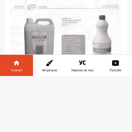
Главная
Актуально
Україна на часі
Youtube
Информатор в
Партнерский материал
Скачать
телефоне
👉
♥
🔥
😭
😆
😡
👍