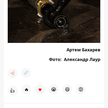
Артем Бахарев
Фото: Александр Лаур
♥
🔥
😭
😆
😡
👍