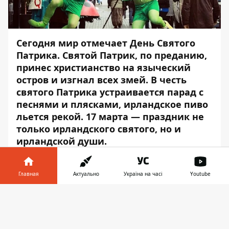
Сегодня мир отмечает День Святого
Патрика. Святой Патрик, по преданию,
принес христианство на языческий
остров и изгнал всех змей. В честь
святого Патрика устраивается парад с
песнями и плясками, ирландское пиво
льется рекой. 17 марта — праздник не
только ирландского святого, но и
ирландской души.
Информатор
расскажет подробнее о
праздниках 17 марта.
Главная
Актуально
Україна на часі
Youtube
Именины:
Информатор в
Скачать
телефоне
👉
Сегодня празднуют именины: Александр,
Василий, Вячеслав, Георгий, Герасим,