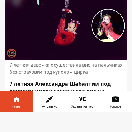
7-летняя девочка осуществила вис на пальчиках
без страховки под куполом цирка
7 летняя Александра Шабалтий под
куполом цирка совершила вис на
пальчиках ног без страховки. Так, юной
девочке удалось установить рекорд
Главная
Актуально
Україна на часі
Youtube
Украины. Все зрители не могли
Информатор в
оторвать от нее взгляда и боялись
Скачать
телефоне
👉
пошевелиться.