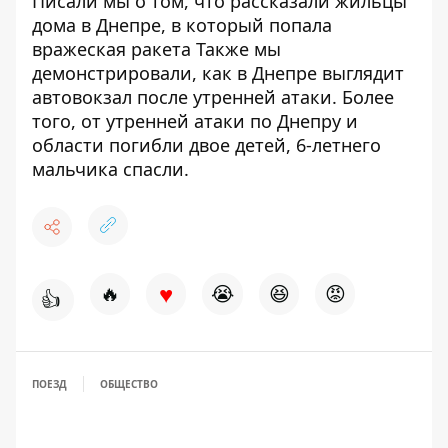
Писали мы о том,
что рассказали жильцы
дома в Днепре
, в который попала
вражеская ракета Также мы
демонстрировали,
как в Днепре выглядит
автовокзал
после утренней атаки. Более
того, от утренней атаки по Днепру и
области
погибли двое детей, 6-летнего
мальчика спасли
.
♥
🔥
😭
😆
😡
👍
ПОЕЗД
ОБЩЕСТВО