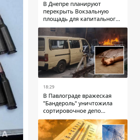
В Днепре планируют
перекрыть Вокзальную
площадь для капитального
ремонта дома, в который
попала вражеская ракета:
какие сроки
18:29
В Павлограде вражеская
"Бандероль" уничтожила
сортировочное депо
"Укрпошти" и убила двух
работниц