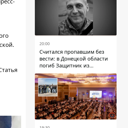
ресс-
ого
20:00
ской.
Считался пропавшим без
вести: в Донецкой области
погиб Защитник из
Статья
Каменского Антон
Красовский
19:30