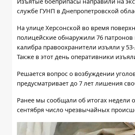
Изъятые боеприпасы направили на экс
службе ГУНП в Днепропетровской обла
На улице Херсонской во время поверх
полицейские обнаружили 76 патронов к
калибра правоохранители изъяли у 53
Также в этот день оперативники изъяли
Решается вопрос о возбуждении уголовн
предусматривает до 7 лет лишения св
Ранее мы сообщали об
итогах недели 
сентября число чрезвычайных происш