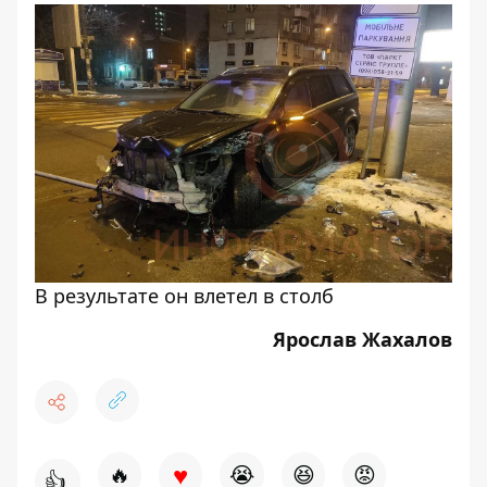
В результате он влетел в столб
Ярослав Жахалов
♥
🔥
😭
😆
😡
👍