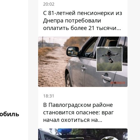
20:02
С 81-летней пенсионерки из
Днепра потребовали
оплатить более 21 тысячи
гривен за "вмешательство в
работу счетчика"
18:31
В Павлоградском районе
становится опаснее: враг
мобиль
начал охотиться на
гражданский и военный
транспорт