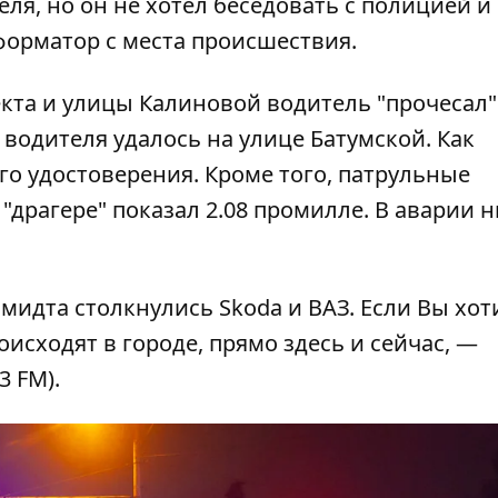
я, но он не хотел беседовать с полицией и
форматор
с места происшествия.
кта и улицы Калиновой водитель "прочесал"
водителя удалось на улице Батумской. Как
го удостоверения. Кроме того, патрульные
 "драгере" показал 2.08 промилле. В аварии н
мидта столкнулись Skoda и ВАЗ
. Если Вы хот
оисходят в городе, прямо здесь и сейчас, —
3 FM).