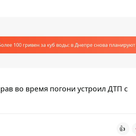
Более 100 гривен за куб воды: в Днепре снова планирую
рав во время погони устроил ДТП с
👍