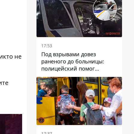
17:53
Под взрывами довез
икто не
раненого до больницы:
полицейский помог
пострадавшему после атаки
ите
на Каменский район
17:37