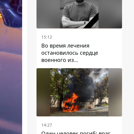
15:12
Во время лечения
остановилось сердце
военного из
Днепропетровской области
Ростислава Лупашко
14:27
Один человек погиб: враг