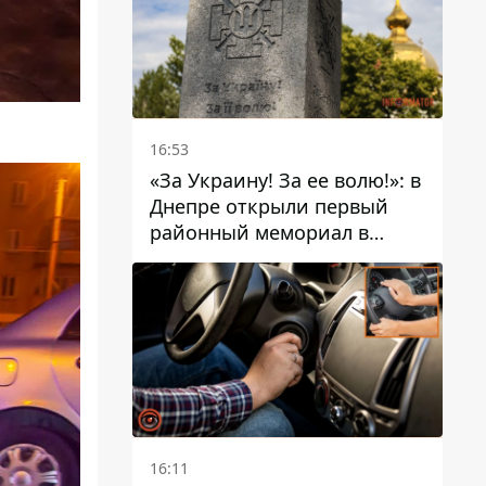
16:53
«За Украину! За ее волю!»: в
Днепре открыли первый
районный мемориал в
честь погибших
Защитников
16:11