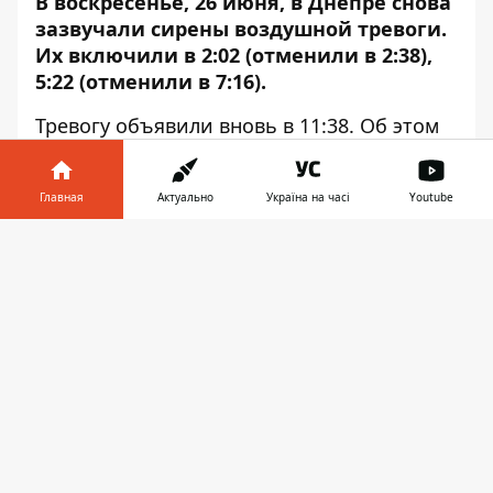
В воскресенье, 26 июня, в Днепре снова
зазвучали сирены воздушной тревоги.
Их включили в 2:02 (отменили в 2:38),
5:22 (отменили в 7:16).
Тревогу объявили вновь в 11:38. Об этом
сообщает
Информатор
. Всем жителям
следует немедленно пройти в укрытия.
Главная
Актуально
Україна на часі
Youtube
Напомним, в Днепре
создали чаты
для
Информатор в
оповещения жителей, если в городе будет
Скачать
телефоне
👉
воздушная тревога. В Viber –
тут
, в
Telegram –
здесь
. Каналы для
информирования о тревоге по другим
городам и районам Днепропетровской
области ищите по
ссылке
.
Информацию и сиренах будут
дублировать все местные телеканалы, а
также Информатор Днепр в
Telegram
.