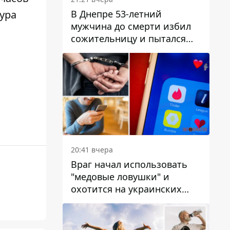
В Днепре 53-летний
тура
мужчина до смерти избил
сожительницу и пытался
скрыть преступление:
детали
20:41 вчера
Враг начал использовать
"медовые ловушки" и
охотится на украинских
военнослужащих