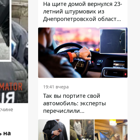
На щите домой вернулся 23-
летний штурмовик из
Днепропетровской области
Богдан Бескровный
19:41 вчера
Так вы портите свой
автомобиль: эксперты
жчине
перечислили
распространенные
привычки водителей,
 на
которые на самом деле