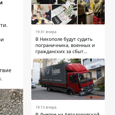
вредят машине
и
сти
.
19:31 вчера
В Никополе будут судить
ои
пограничника, военных и
гражданских за сбыт
психотропов
твие
.
19:13 вчера
В Днепре на Автодоровской