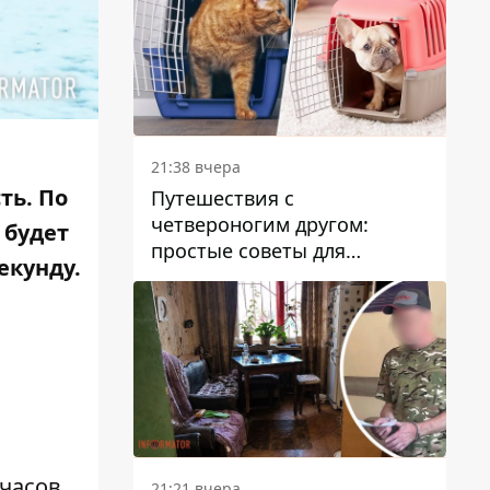
21:38 вчера
ть. По
Путешествия с
четвероногим другом:
 будет
простые советы для
екунду.
поездок с животными
 часов
21:21 вчера