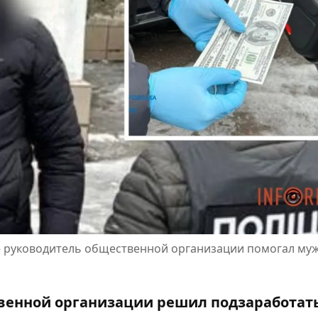
оге руководитель общественной организации помогал му
венной организации решил подзаработать