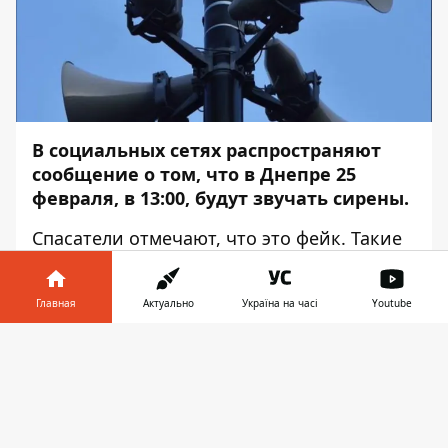
В социальных сетях распространяют
сообщение о том, что в Днепре 25
февраля, в 13:00, будут звучать сирены.
Спасатели отмечают, что это фейк. Такие
данные предоставила Днепропетровская
областная государственная
Главная
Актуально
Україна на часі
Youtube
администрация. Об этом сообщает
Информатор
со
ссылкой
на пресс-службу
Информатор в
Скачать
ГСЧС в Днепропетровской области.
телефоне
👉
Мы вновь призываем всех не верить
слухам и проверять источники
информации. Не поддавайтесь панике и