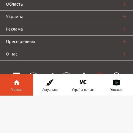
Область
Украина
Реклама
Пресс-релизы
О нас
Главная
Актуально
Україна на часі
Youtube
Информатор проекты
Информатор в
Скачать
Информатор
Информатор
Информатор
телефоне
👉
Украина
Киев
Авто
© 2016-2026 Informator