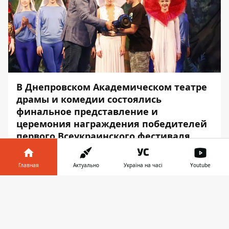
В Днепровском Академическом театре
драмы и комедии состоялись
финальное представление и
церемония награждения победителей
первого Всеукраинского фестиваля
театрального искусства любительских
детских и молодежных коллективов.
Главная
Актуально
Україна на часі
Youtube
Мероприятие посвящено 30-й
годовщине Независимости Украины и
Информатор в
Скачать
Международному Дню защиты детей.
телефоне
👉
Четыре дня зрители наслаждались игрой