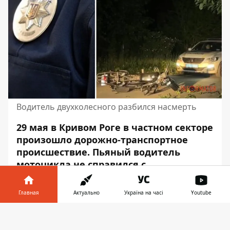
Водитель двухколесного разбился насмерть
29 мая в Кривом Роге в частном секторе
произошло дорожно-транспортное
происшествие. Пьяный водитель
мотоцикла не справился с
управлением и врезался в столб.
Водитель двухколесного разбился
Главная
Актуально
Україна на часі
Youtube
насмерть.
Информатор в
Скачать
Об этом сообщает Информатор со
телефоне
👉