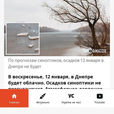
По прогнозам синоптиков, осадков 12 января в
Днепре не будет
В воскресенье, 12 января, в Днепре
будет облачно. Осадков синоптики не
прогнозируют. Атмосферное давление
будет составлять от 758 до 762
миллиметров ртутного столбика.
Главная
Актуально
Україна на часі
Youtube
Скорость ветра – до 2 метров в секунду,
Информатор в