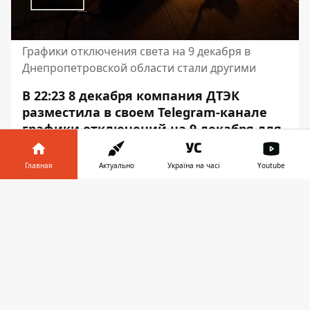
Графики отключения света на 9 декабря в
Днепропетровской области стали другими
В 22:23 8 декабря компания ДТЭК
разместила в своем Telegram-канале
графики отключений на 9 декабря для
Днепропетровской области. 9 декабря
их обновили. Обновленные графики
Главная
Актуально
Україна на часі
Youtube
разместили в 12:56.
Информатор в
Скачать
Об этом сообщает Информатор со
телефоне
👉
ссылкой на
пост ДТЭК
.
Обновлены графики отключения света для
абонентов ДТЭК на 9 декабря