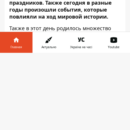
праздников. Также сегодня в разные
годы произошли события, которые
повлияли на ход мировой истории.
Также в этот день родилось множество
известных людей.
Информатор
расскажет
интересные факты о сегодняшней дате.
Главная
Актуально
Україна на часі
Youtube
В мире в этот день празднуют
Информатор в
Скачать
телефоне
👉
Всеукраинский день психолога
. В этом
празднике наша страна опередила многие
другие государства, где такой День
отсутствует. Не существует и
Международного дня психолога, вместо
него 10 октября празднуют Всемирный
день психического здоровья. Работа
украинских психологов была отмечена
многочисленными вкладами как в
практическую, так и в теоретическую