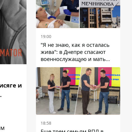
19:00
"Я не знаю, как я осталась
жива": в Днепре спасают
военнослужащую и мать
четверых детей, которую
ранил КАБ
исяге и
.
18:58
ем
Еще трем семьям ВПЛ в