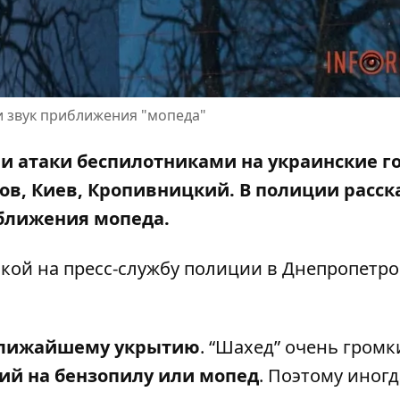
ли звук приближения "мопеда"
и атаки беспилотниками на украинские г
ков, Киев, Кропивницкий. В полиции расск
иближения мопеда.
лкой на
пресс-службу полиции в Днепропетр
ближайшему укрытию
. “Шахед” очень громк
ий на бензопилу или мопед
. Поэтому иногд