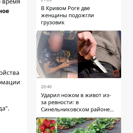
о время
В Кривом Роге две
ное
женщины подожгли
грузовик
ройства
ормации
20:40
Ударил ножом в живот из-
за ревности: в
да"
.
Синельниковском районе
задержали 49-летнего
мужчину за убийство