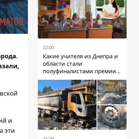
22:00
орода.
Какие учителя из Днепра и
области стали
азали,
полуфиналистами премии
Global Teacher Prize Ukraine
2026
овской
ий и
а эти
21:20