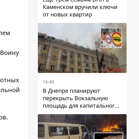
Каменском вручили ключи
от новых квартир
лем
 Воину
лотных
18:40
ельной
В Днепре планируют
перекрыть Вокзальную
площадь для капитального
ремонта дома, в который
ов.
попала вражеская ракета:
какие сроки