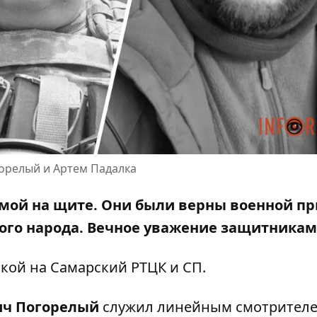
горелый и Артем Падалка
омой на щите. Они были верны военной пр
кого народа. Вечное уважение защитникам
лкой на
Самарский РТЦК и СП
.
ич Погорелый
служил линейным смотрител