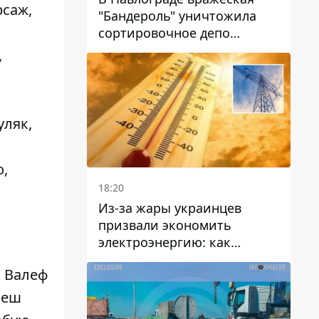
рсаж,
"Бандероль" уничтожила
сортировочное депо
"Укрпошти" и убила двух
,
работниц
уляк,
о,
18:20
Из-за жары украинцев
призвали экономить
электроэнергию: как
избежать перегрузки сетей
с Валеф
пеш