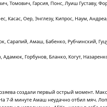
ч, Томович, Гарсия, Понс, Луиш Густаву, Фо
с, Касас, Оер, Энглезу, Кипрос, Наум, Андреа
ок, Сарапий, Амаш, Бабенко, Рубчинский, Гуц
 Адамюк, Горбунов, Бланко, Когут, Назаренк
хозяева создали первый острый момент. Мак
На 7-й минуте Амаш неудачно отбил мяч. Ло