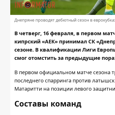
Днепряне проводят дебютный сезон в еврокубка
В четверг, 16 февраля, в первом м
кипрский «АЕК» принимал СК «Днепр
сезоне. В квалификации Лиги Европы
смог отомстить за предыдущие пор
В первом официальном матче сезона т
последнего спарринга против латышск
Матаритти на позиции левого защитн
Составы команд