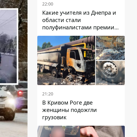
22:00
Какие учителя из Днепра и
области стали
полуфиналистами премии
Global Teacher Prize Ukraine
2026
21:20
В Кривом Роге две
женщины подожгли
грузовик