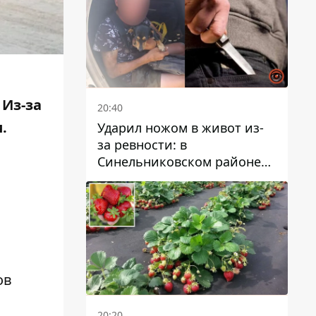
 Из-за
20:40
.
Ударил ножом в живот из-
за ревности: в
Синельниковском районе
задержали 49-летнего
мужчину за убийство
ов
20:20