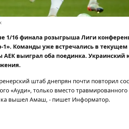
х
атче 1/16 финала розыгрыша Лиги конфере
-1».
Команды уже встречались
в текущем
 АЕК выиграл оба поединка. Украинский к
ажения.
ренерский штаб днепрян почти повторил со
ого «Ауди», только вместо травмированного
ика вышел Амаш, - пишет Информатор.