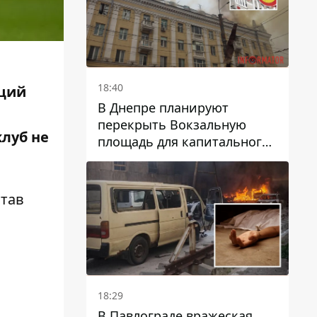
18:40
нций
В Днепре планируют
перекрыть Вокзальную
луб не
площадь для капитального
ремонта дома, в который
попала вражеская ракета:
какие сроки
став
18:29
В Павлограде вражеская