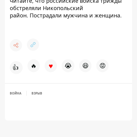
читайте, что российские войска трижды
обстреляли Никопольский
район.
Пострадали мужчина и женщина
.
♥
🔥
😭
😆
😡
👍
ВОЙНА
ВЗРЫВ