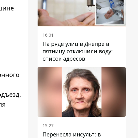
ашине
16:01
На ряде улиц в Днепре в
пятницу отключили воду:
список адресов
онного
одъезд,
ля
15:27
Перенесла инсульт: в