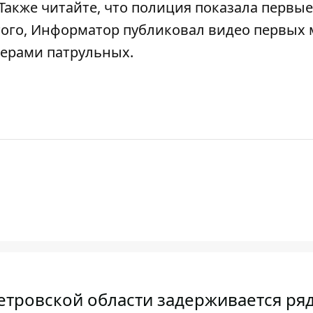
 Также читайте, что
полиция показала первые
этого, Информатор публиковал
видео первых 
амерами патрульных
.
етровской области задерживается ря