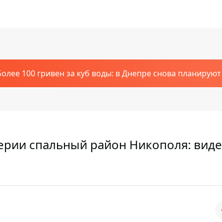
Более 100 гривен за куб воды: в Днепре снова планирую
ерии спальный район Никополя: виде