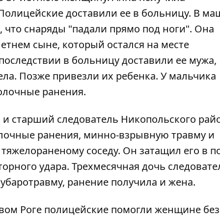
Полицейские доставили ее в больницу. В м
 что снаряды "падали прямо под ноги". Она
етнем сыне, который остался на месте
последствии в больницу доставили ее мужа,
ела. Позже привезли их ребенка. У мальчика
олочные ранения.
л и старший следователь Никопольского рай
олочные ранения, минно-взрывную травму и
тяжелораненому соседу. Он затащил его в п
орного удара. Трехмесячная дочь следовате
убаротравму, ранение получила и жена.
вом Роге полицейские помогли женщине без