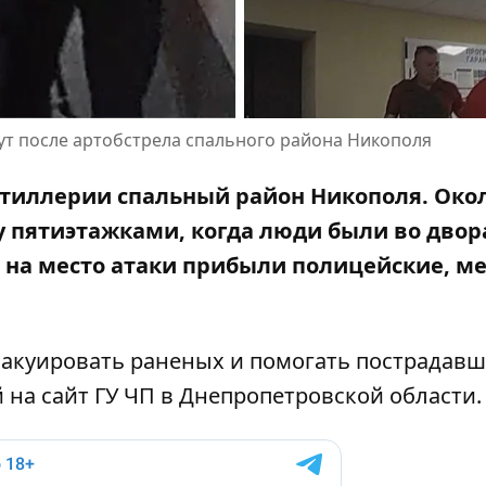
т после артобстрела спального района Никополя
ртиллерии спальный район Никополя. Окол
 пятиэтажками, когда люди были во двор
 на место атаки прибыли полицейские, м
вакуировать раненых и помогать пострадавш
й на
сайт ГУ ЧП в Днепропетровской области
.