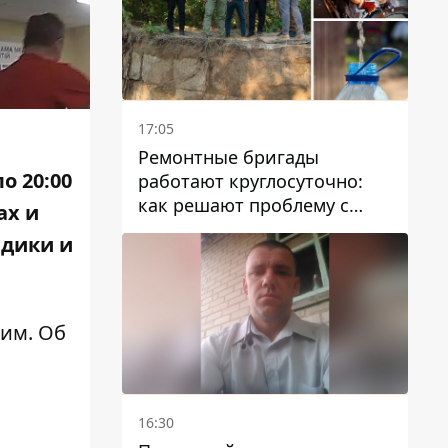
17:05
Ремонтные бригады
о 20:00
работают круглосуточно:
как решают проблему с
ах и
водой в Марганецкой
едики и
громаде
им. Об
16:30