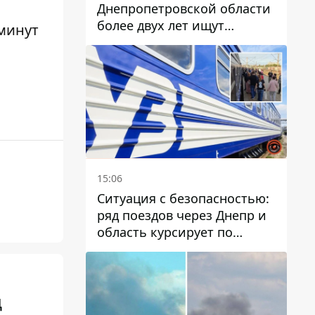
Днепропетровской области
более двух лет ищут
минут
пропавшую женщину
15:06
Ситуация с безопасностью:
ряд поездов через Днепр и
область курсирует по
измененному маршруту, а
часть пути заменили
автобусами и электричками
д