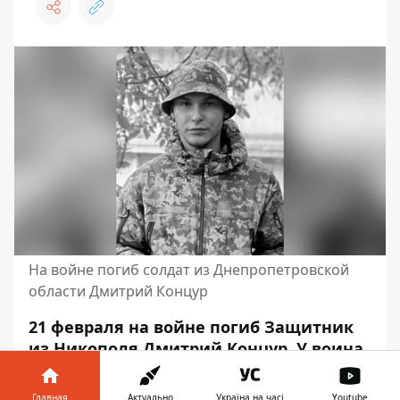
На войне погиб солдат из Днепропетровской
области Дмитрий Концур
21 февраля на войне погиб Защитник
из Никополя Дмитрий Концур. У воина
остались мать, отец, жена, сестра и
брат. Ему было 22 года.
Главная
Актуально
Україна на часі
Youtube