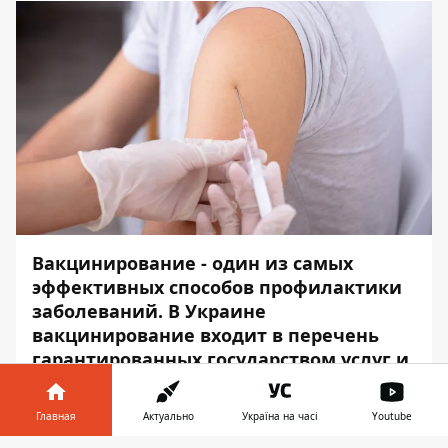
Вакцинирование - один из самых
эффективных способов профилактики
заболеваний. В Украине
вакцинирование входит в перечень
гарантированных государством услуг и
является обязательным. Исключение -
только, если прививка
Главная
Актуально
Україна на часі
Youtube
противопоказана по состоянию