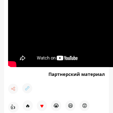
Партнерский материал
♥
🔥
😭
😆
😡
👍