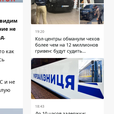
х видим
ние не
19:20
ед
.
Кол-центры обманули чехов
более чем на 12 миллионов
гривен: будут судить
то как
днепрянина,
сь
организовавшего
транснациональную
преступную организацию
С и не
плую
18:43
До 10 часов задержки: