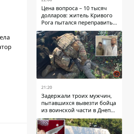
Цена вопроса – 10 тысяч
долларов: житель Кривого
Рога пытался переправить
мужчину в Словакию
рела
атор
21:20
Задержали троих мужчин,
пытавшихся вывезти бойца
из воинской части в Днепр
за 7 тысяч долларов: среди
них был врач