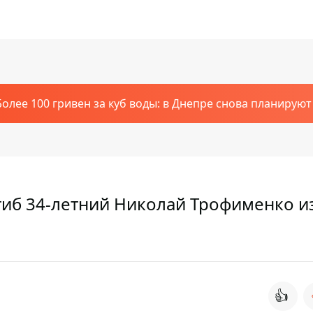
Более 100 гривен за куб воды: в Днепре снова планирую
гиб 34-летний Николай Трофименко и
👍