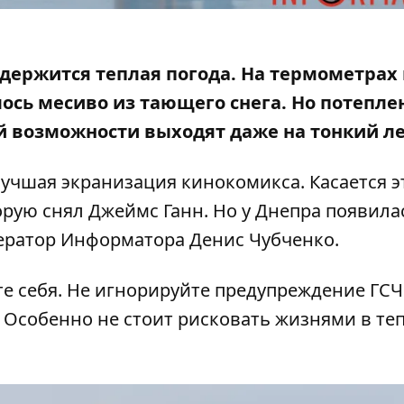
ре держится теплая погода. На термометра
алось месиво из тающего снега. Но потепле
й возможности выходят даже на тонкий л
лучшая экранизация кинокомикса. Касается э
орую снял Джеймс Ганн. Но у Днепра появила
ператор Информатора Денис Чубченко.
те себя. Не игнорируйте предупреждение ГСЧ
. Особенно не стоит рисковать жизнями в те