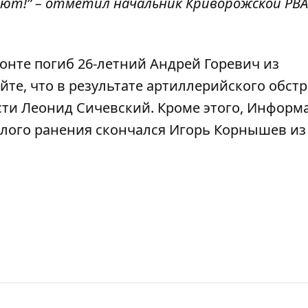
ают!” – отметил начальник Криворожской РВА
онте погиб 26-летний Андрей Горевич из
айте, что
в результате артиллерийского обст
асти Леонид Сичевский
. Кроме этого, Информ
лого ранения скончался Игорь Корнышев из