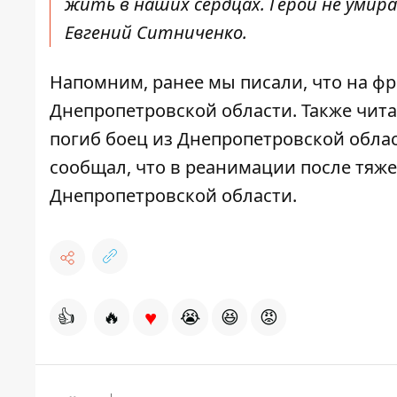
жить в наших сердцах. Герои не умир
Евгений Ситниченко.
Напомним, ранее мы писали, что
на фр
Днепропетровской области
. Также чит
погиб боец ​​из Днепропетровской обл
сообщал, что
в реанимации
после тяже
Днепропетровской области.
♥
👍
🔥
😭
😆
😡