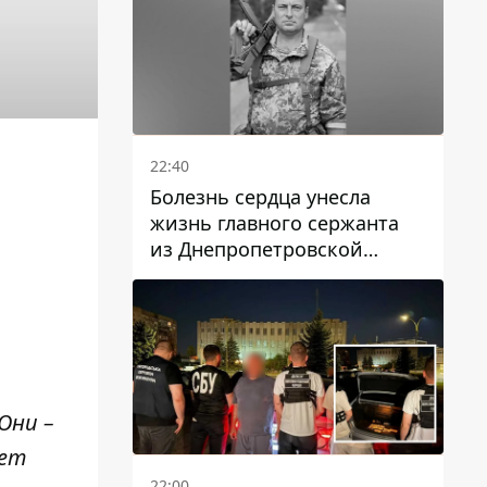
22:40
Болезнь сердца унесла
жизнь главного сержанта
из Днепропетровской
области Юрия Свистуна
Они –
дет
22:00