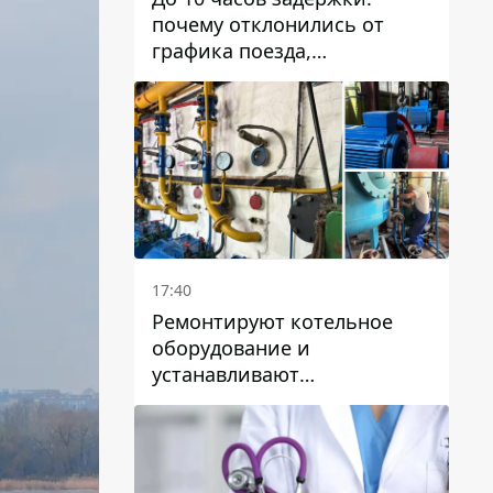
почему отклонились от
графика поезда,
курсирующие через Днепр
и область
17:40
Ремонтируют котельное
оборудование и
устанавливают
генераторные установки:
как в Днепре готовятся к
отопительному сезону