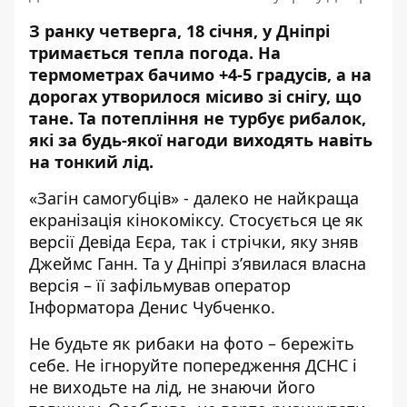
З ранку четверга, 18 січня, у Дніпрі
тримається тепла погода. На
термометрах бачимо +4-5 градусів, а на
дорогах утворилося місиво зі снігу, що
тане. Та потепління не турбує рибалок,
які
за будь-якої нагоди виходять навіть
на тонкий лід
.
«Загін самогубців» - далеко не найкраща
екранізація кінокоміксу. Стосується це як
версії Девіда Еєра, так і стрічки, яку зняв
Джеймс Ганн. Та у Дніпрі з’явилася власна
версія – її зафільмував оператор
Інформатора Денис Чубченко.
Не будьте як рибаки на фото – бережіть
себе. Не ігноруйте попередження ДСНС і
не виходьте на лід, не знаючи його