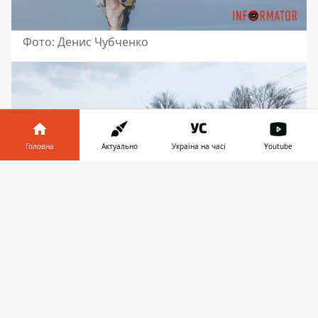
Фото: Денис Чубченко
Головна
Актуально
Україна на часі
Youtube
Інформатор у
Завантажити
телефоні
👉
Безпечний віріант дозвілля