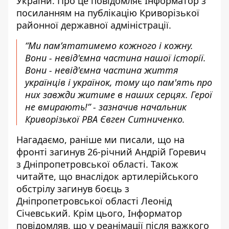
України. Про це повідомляє Інформатор з
посиланням на
публікацію Криворізької
районної державної адміністрації
.
“
Ми пам’ятатимемо кожного і кожну.
Вони - невід'ємна частина нашої історії.
Вони - невід'ємна частина життя
українців і українок, тому що пам'ять про
них завжди житиме в наших серцях. Герої
не вмирають!” - зазначив начальник
Криворізької РВА Євген Ситниченко.
Нагадаємо, раніше ми писали, що
н
а
фронті загинув 26-річний Андрій Горевич
з Дніпропетровської області
. Також
читайте, що
внаслідок артилерійського
обстрілу загинув боєць з
Дніпропетровської області Леонід
Січевський
. Крім цього, Інформатор
повідомляв, що
у реанімації
після важкого