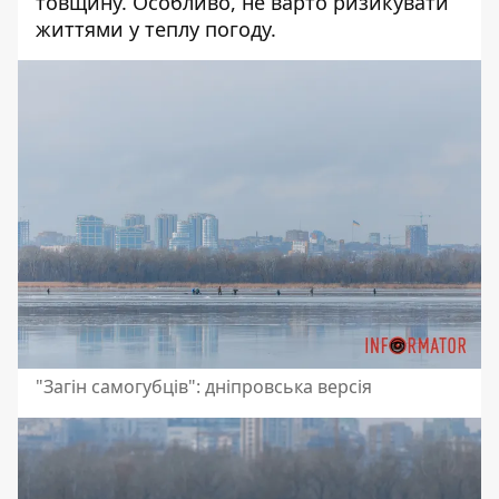
товщину. Особливо, не варто ризикувати
життями у теплу погоду.
"Загін самогубців": дніпровська версія