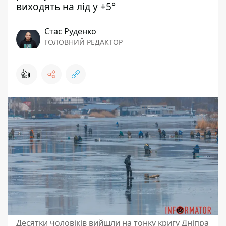
виходять на лід у +5°
Стас Руденко
ГОЛОВНИЙ РЕДАКТОР
👍
Десятки чоловіків вийшли на тонку кригу Дніпра