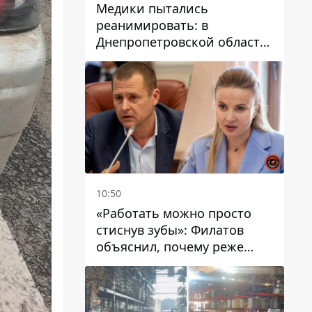
Медики пытались
реанимировать: в
Днепропетровской области
двухлетний мальчик утонул
в бассейне
10:50
«Работать можно просто
стиснув зубы»: Филатов
объяснил, почему реже
пишет в соцсетях и
раскритиковал медийность
чиновников