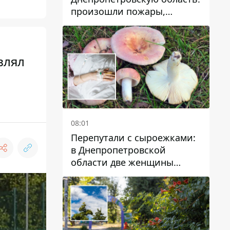
произошли пожары,
повреждены дома,
инфраструктура и авто
влял
08:01
Перепутали с сыроежками:
в Днепропетровской
области две женщины
отравились грибами