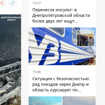
15:27
Перенесла инсульт: в
Днепропетровской области
более двух лет ищут
пропавшую женщину
15:06
Ситуация с безопасностью:
ряд поездов через Днепр и
область курсирует по
измененному маршруту, а
часть пути заменили