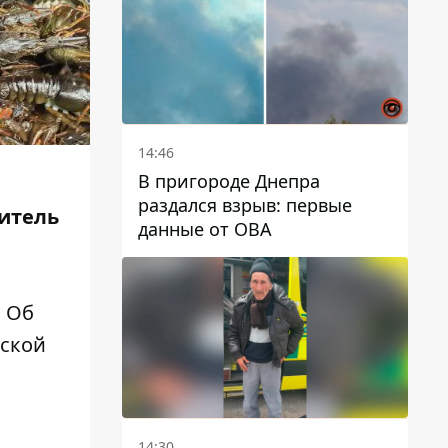
автобусами и электричками
14:46
В пригороде Днепра
раздался взрыв: первые
дитель
данные от ОВА
. Об
ской
14:30