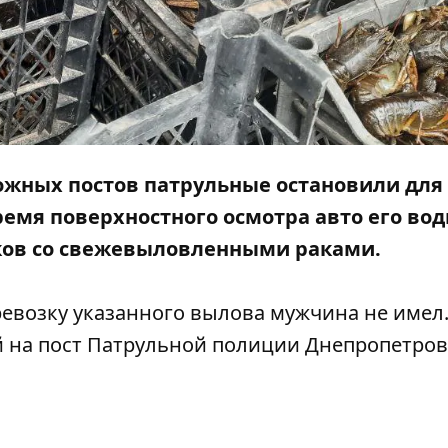
орожных постов патрульные остановили для
ремя поверхностного осмотра авто его во
иков со свежевыловленными раками.
евозку указанного вылова мужчина не имел
й на
пост
Патрульной полиции Днепропетров